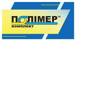
Гармония качества для Вашего процветания