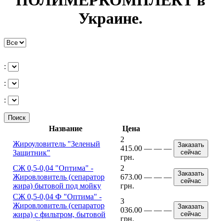
ПОЛИМЕРКОМПЛЕКТ в
Украине.
:
:
:
Поиск
Название
Цена
2
Жироуловитель "Зеленый
Заказать
415.00
—
—
—
Защитник"
сейчас
грн.
СЖ 0,5-0,04 "Оптима" -
2
Заказать
Жировловитель (сепаратор
673.00
—
—
—
сейчас
жира) бытовой под мойку
грн.
СЖ 0,5-0,04 Ф "Оптима" -
3
Жировловитель (сепаратор
Заказать
036.00
—
—
—
жира) с фильтром, бытовой
сейчас
грн.