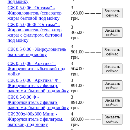
под мойку
СЖ 0,5-0,06 "Оптима" -
3
Заказать
Жировловитель (сепаратор
168.00
—
—
—
сейчас
жира) бытовой под мойку
грн.
СЖ 0,5-0,06 Ф "Оптима" -
3
Жировловитель (сепаратор
Заказать
366.00
—
—
—
жира) с фильтром, бытовой
сейчас
грн.
под мойку
3
CЖ 0,5-0,06 - Жироуловитель
Заказать
501.00
—
—
—
бытовой под мойку
сейчас
грн.
CЖ 0,5-0,06 "Арктика" -
3
Заказать
Жироуловитель бытовой под
504.00
—
—
—
сейчас
мойку
грн.
CЖ 0,5-0,06 "Арктика" Ф -
3
Заказать
Жироуловитель с фильтр-
891.00
—
—
—
сейчас
пакетами, бытовой, под мойку
грн.
CЖ 0,5-0,06 Ф -
3
Заказать
Жироуловитель с фильтр-
891.00
—
—
—
сейчас
пакетами, бытовой, под мойку
грн.
CЖ 300х400х300 Мини -
4
Заказать
Жироуловитель с фильтром,
680.00
—
—
—
сейчас
бытовой, под мойку
грн.