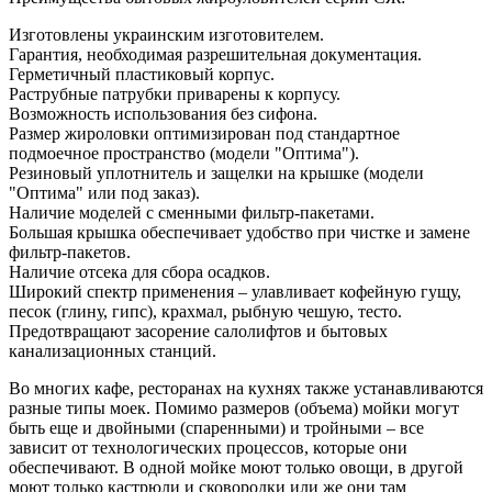
Изготовлены украинским изготовителем.
Гарантия, необходимая разрешительная документация.
Герметичный пластиковый корпус.
Раструбные патрубки приварены к корпусу.
Возможность использования без сифона.
Размер жироловки оптимизирован под стандартное
подмоечное пространство (модели "Оптима").
Резиновый уплотнитель и защелки на крышке (модели
"Оптима" или под заказ).
Наличие моделей с сменными фильтр-пакетами.
Большая крышка обеспечивает удобство при чистке и замене
фильтр-пакетов.
Наличие отсека для сбора осадков.
Широкий спектр применения – улавливает кофейную гущу,
песок (глину, гипс), крахмал, рыбную чешую, тесто.
Предотвращают засорение салолифтов и бытовых
канализационных станций.
Во многих кафе, ресторанах на кухнях также устанавливаются
разные типы моек. Помимо размеров (объема) мойки могут
быть еще и двойными (спаренными) и тройными – все
зависит от технологических процессов, которые они
обеспечивают. В одной мойке моют только овощи, в другой
моют только кастрюли и сковородки или же они там