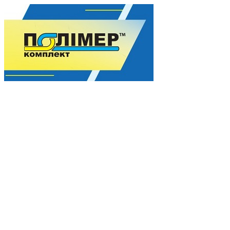
Гармония качества для Вашего процветания