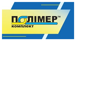
Гармония качества для Вашего процветания