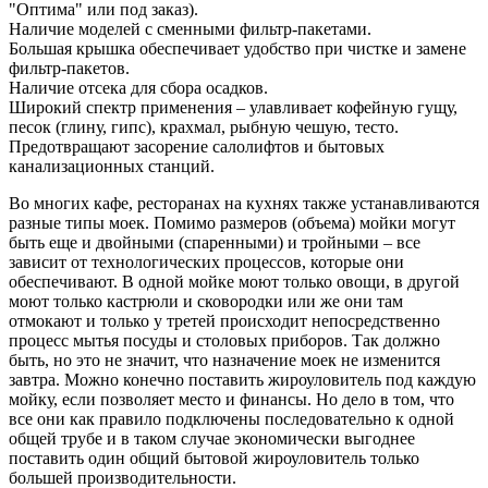
"Оптима" или под заказ).
Наличие моделей с сменными фильтр-пакетами.
Большая крышка обеспечивает удобство при чистке и замене
фильтр-пакетов.
Наличие отсека для сбора осадков.
Широкий спектр применения – улавливает кофейную гущу,
песок (глину, гипс), крахмал, рыбную чешую, тесто.
Предотвращают засорение салолифтов и бытовых
канализационных станций.
Во многих кафе, ресторанах на кухнях также устанавливаются
разные типы моек. Помимо размеров (объема) мойки могут
быть еще и двойными (спаренными) и тройными – все
зависит от технологических процессов, которые они
обеспечивают. В одной мойке моют только овощи, в другой
моют только кастрюли и сковородки или же они там
отмокают и только у третей происходит непосредственно
процесс мытья посуды и столовых приборов. Так должно
быть, но это не значит, что назначение моек не изменится
завтра. Можно конечно поставить жироуловитель под каждую
мойку, если позволяет место и финансы. Но дело в том, что
все они как правило подключены последовательно к одной
общей трубе и в таком случае экономически выгоднее
поставить один общий бытовой жироуловитель только
большей производительности.