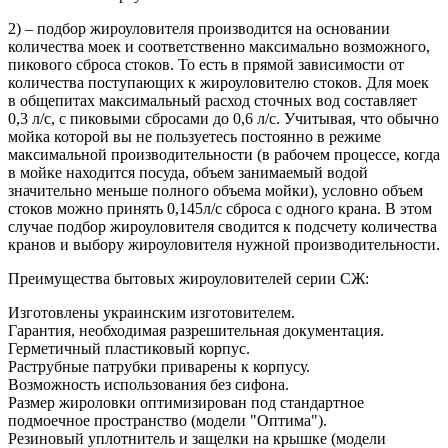
2) – подбор жироуловителя производится на основании
количества моек и соответственно максимально возможного,
пикового сброса стоков. То есть в прямой зависимости от
количества поступающих к жироуловителю стоков. Для моек
в общепитах максимальный расход сточных вод составляет
0,3 л/с, с пиковыми сбросами до 0,6 л/с. Учитывая, что обычно
мойка которой вы не пользуетесь постоянно в режиме
максимальной производительности (в рабочем процессе, когда
в мойке находится посуда, объем занимаемый водой
значительно меньше полного объема мойки), условно объем
стоков можно принять 0,145л/с сброса с одного крана. В этом
случае подбор жироуловителя сводится к подсчету количества
кранов и выбору жироуловителя нужной производительности.
Преимущества бытовых жироуловителей серии СЖ:
Изготовлены украинским изготовителем.
Гарантия, необходимая разрешительная документация.
Герметичный пластиковый корпус.
Раструбные патрубки приварены к корпусу.
Возможность использования без сифона.
Размер жироловки оптимизирован под стандартное
подмоечное пространство (модели "Оптима").
Резиновый уплотнитель и защелки на крышке (модели