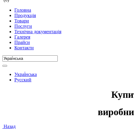
Головна
Продукція
Товари
Послуги
Технічна документація
Галерея
Прайси
Контакти
Украї́нська
Русский
Куп
виробн
Назад