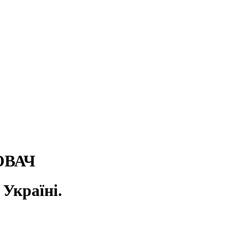
ЮВАЧ
країні.