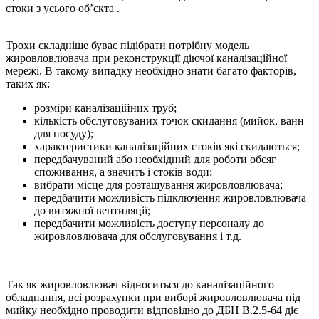
стоки з усього об’єкта .
Трохи складніше буває підібрати потрібну модель
жировловлювача при реконструкції діючої каналізаційної
мережі. В такому випадку необхідно знати багато факторів,
таких як:
розміри каналізаційних труб;
кількість обслуговуваних точок скидання (мийок, ванн
для посуду);
характеристики каналізаційних стоків які скидаються;
передбачуваний або необхідний для роботи обсяг
споживання, а значить і стоків води;
вибрати місце для розташування жировловлювача;
передбачити можливість підключення жировловлювача
до витяжної вентиляції;
передбачити можливість доступу персоналу до
жировловлювача для обслуговування і т.д.
Так як жировловлювач відноситься до каналізаційного
обладнання, всі розрахунки при виборі жировловлювача під
мийку необхідно проводити відповідно до ДБН В.2.5-64 діє