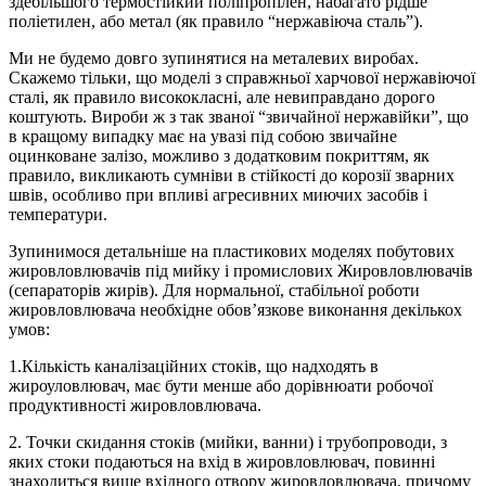
здебільшого термостійкий поліпропілен, набагато рідше
поліетилен, або метал (як правило “нержавіюча сталь”).
Ми не будемо довго зупинятися на металевих виробах.
Скажемо тільки, що моделі з справжньої харчової нержавіючої
сталі, як правило висококласні, але невиправдано дорого
коштують. Вироби ж з так званої “звичайної нержавійки”, що
в кращому випадку має на увазі під собою звичайне
оцинковане залізо, можливо з додатковим покриттям, як
правило, викликають сумніви в стійкості до корозії зварних
швів, особливо при впливі агресивних миючих засобів і
температури.
Зупинимося детальніше на пластикових моделях побутових
жировловлювачів під мийку і промислових Жировловлювачів
(сепараторів жирів). Для нормальної, стабільної роботи
жировловлювача необхідне обов’язкове виконання декількох
умов:
1.Кількість каналізаційних стоків, що надходять в
жироуловлювач, має бути менше або дорівнюати робочої
продуктивності жировловлювача.
2. Точки скидання стоків (мийки, ванни) і трубопроводи, з
яких стоки подаються на вхід в жировловлювач, повинні
знаходиться вище вхідного отвору жировловлювача, причому