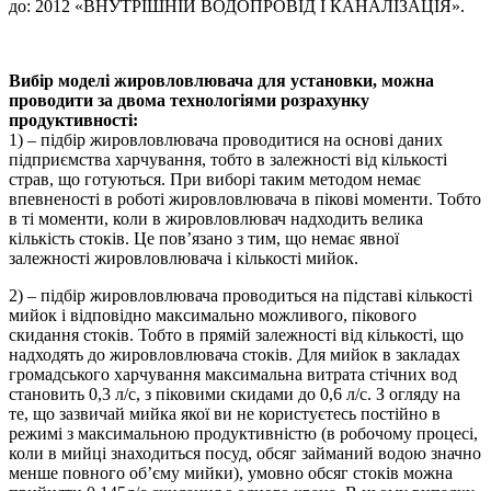
до: 2012 «ВНУТРІШНІЙ ВОДОПРОВІД І КАНАЛІЗАЦІЯ».
Вибір моделі жировловлювача для установки, можна
проводити за двома технологіями розрахунку
продуктивності:
1) – підбір жировловлювача проводитися на основі даних
підприємства харчування, тобто в залежності від кількості
страв, що готуються. При виборі таким методом немає
впевненості в роботі жировловлювача в пікові моменти. Тобто
в ті моменти, коли в жировловлювач надходить велика
кількість стоків. Це пов’язано з тим, що немає явної
залежності жировловлювача і кількості мийок.
2) – підбір жировловлювача проводиться на підставі кількості
мийок і відповідно максимально можливого, пікового
скидання стоків. Тобто в прямій залежності від кількості, що
надходять до жировловлювача стоків. Для мийок в закладах
громадського харчування максимальна витрата стічних вод
становить 0,3 л/с, з піковими скидами до 0,6 л/с. З огляду на
те, що зазвичай мийка якої ви не користуєтесь постійно в
режимі з максимальною продуктивністю (в робочому процесі,
коли в мийці знаходиться посуд, обсяг займаний водою значно
менше повного об’єму мийки), умовно обсяг стоків можна