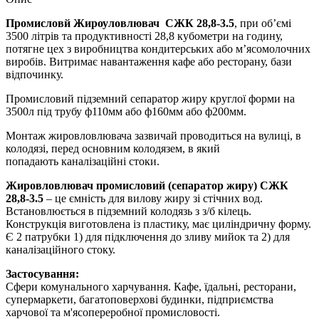
Промисловй Жироуловлювач
СЖК 28,8-3.5
, при об’ємі
3500 літрів та продуктивності 28,8 кубометри на годину,
потягне цех з виробництва кондитерських або м’ясомолочних
виробів. Витримає навантаження кафе або ресторану, бази
відпочинку.
Промисловий підземний сепаратор жиру круглої форми на
3500л під трубу ф110мм або ф160мм або ф200мм.
Монтаж жировловлювача зазвичай проводиться на вулиці, в
колодязі, перед основним колодязем, в який
попадають каналізаційні стоки.
Жировловлювач промисловий (сепаратор жиру) СЖК
28,8-3.5
– це ємність для вилову жиру зі стічних вод.
Встановлюється в підземний колодязь з з/б кілець.
Конструкція виготовлена ​​із пластику, має циліндричну форму.
Є 2 патрубки 1) для підключення до зливу мийок та 2) для
каналізаційного стоку.
Застосування:
Сфери комунального харчування. Кафе, їдальні, ресторани,
супермаркети, багатоповерхові будинки, підприємства
харчової та м'ясопереробної промисловості.