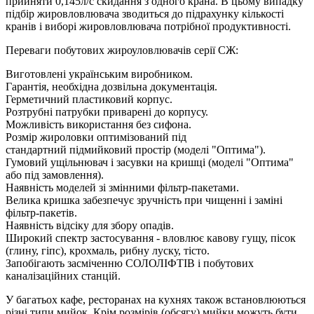
прийняти 0,145л/с скидання з одного крана. В цьому випадку
підбір жировловлювача зводиться до підрахунку кількості
кранів і виборі жировловлювача потрібної продуктивності.
Переваги побутових жироуловлювачів серії СЖ:
Виготовлені українським виробником.
Гарантія, необхідна дозвільна документація.
Герметичний пластиковий корпус.
Розтрубні патрубки приварені до корпусу.
Можливість використання без сифона.
Розмір жироловки оптимізований під
стандартний підмийковий простір (моделі "Оптима").
Гумовий ущільнювач і засувки на кришці (моделі "Оптима"
або під замовлення).
Наявність моделей зі змінними фільтр-пакетами.
Велика кришка забезпечує зручність при чищенні і заміні
фільтр-пакетів.
Наявність відсіку для збору опадів.
Широкий спектр застосування - вловлює кавову гущу, пісок
(глину, гіпс), крохмаль, рибну луску, тісто.
Запобігають засміченню СОЛОЛІФТІВ і побутових
каналізаційних станцій.
У багатьох кафе, ресторанах на кухнях також встановлюються
різні типи мийок. Крім розмірів (обсягу) мийки можуть бути