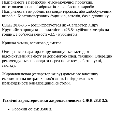
Підприємств з переробки м’ясо-молочної продукції,
виготовлення напівфабрикатів та ковбасних виробів.
Підприємств з виробництва кондитерських або хлібобулочних
виробів. Багатоповерхових будинків, готелів, баз відпочинку.
СЖК 28,8-3.5
– розшифровується як «Сепаратор Жиру
Круглий» з пропускною здатністю «28,8» кубічних метрів на
годину, з об’ємом ємності «3.5» кубометрів.
Кришка з'ємна, великого діаметра.
Очищення сепаратора жиру виконується методом
відсмоктування вмісту за допомогою спец. техники. Операцію
рекомендується проводити перед початком роботи кухні,
закладу.
Жировловлювач (сепаратор жиру) допомагає власнику
економити на витратах, пов’язаних із підтриманням
працездатності каналізаційної системи.
Технічні характеристики жировловлювача СЖК 28,8-3.5:
Робочий об’єм: 3500 л.