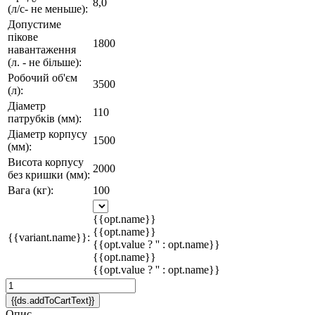
8,0
(л/с- не меньше):
Допустиме
пікове
1800
навантаження
(л. - не більше):
Робочий об'єм
3500
(л):
Діаметр
110
патрубків (мм):
Діаметр корпусу
1500
(мм):
Висота корпусу
2000
без кришки (мм):
Вага (кг):
100
{{opt.name}}
{{opt.name}}
{{variant.name}}:
{{opt.value ? '' : opt.name}}
{{opt.name}}
{{opt.value ? '' : opt.name}}
{{ds.addToCartText}}
Опис