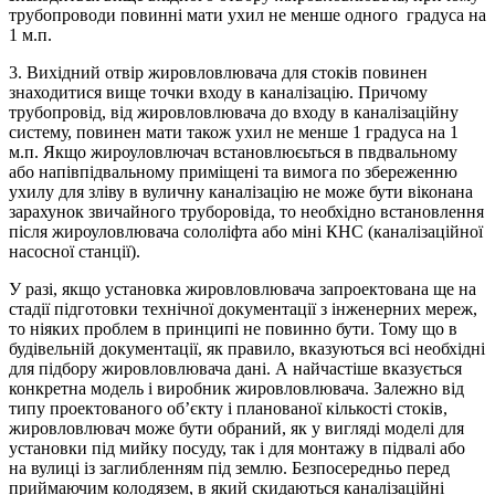
трубопроводи повинні мати ухил не менше одного градуса на
1 м.п.
3. Вихідний отвір жировловлювача для стоків повинен
знаходитися вище точки входу в каналізацію. Причому
трубопровід, від жировловлювача до входу в каналізаційну
систему, повинен мати також ухил не менше 1 градуса на 1
м.п. Якщо жироуловлючач встановлюєьться в пвдвальному
або напівпідвальному приміщені та вимога по збереженню
ухилу для зліву в вуличну каналізацію не може бути віконана
зарахунок звичайного труборовіда, то необхідно встановлення
після жироуловлювача сололіфта або міні КНС (каналізаційної
насосної станції).
У разі, якщо установка жировловлювача запроектована ще на
стадії підготовки технічної документації з інженерних мереж,
то ніяких проблем в принципі не повинно бути. Тому що в
будівельній документації, як правило, вказуються всі необхідні
для підбору жировловлювача дані. А найчастіше вказується
конкретна модель і виробник жировловлювача. Залежно від
типу проектованого об’єкту і планованої кількості стоків,
жировловлювач може бути обраний, як у вигляді моделі для
установки під мийку посуду, так і для монтажу в підвалі або
на вулиці із заглибленням під землю. Безпосередньо перед
приймаючим колодязем, в який скидаються каналізаційні