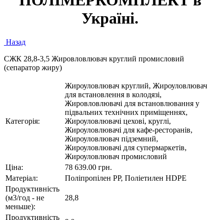
ПОЛІМЕРКОМПЛЕКТ в
Україні.
Назад
СЖК 28,8-3,5 Жировловлювач круглий промисловий
(сепаратор жиру)
Жироуловлювач круглий, Жироуловлювач
для встановлення в колодязі,
Жировловлювачі для встановлювання у
підвальних технічних приміщеннях,
Категорія:
Жироуловлювачі цехові, круглі,
Жироуловлювачі для кафе-ресторанів,
Жироуловлювач підземний,
Жироуловлювачі для супермаркетів,
Жироуловлювач промисловий
Ціна:
78 639.00 грн.
Матеріал:
Поліпропілен РР, Поліетилен HDРЕ
Продуктивність
(м3/год - не
28,8
меньше):
Продуктивність