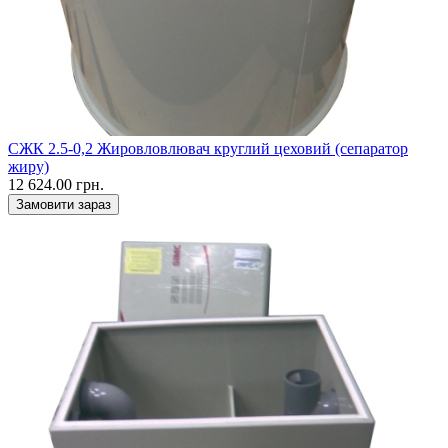
СЖК 2.5-0,2 Жировловлювач круглий цеховий (сепаратор
жиру)
12 624.00 грн.
Замовити зараз