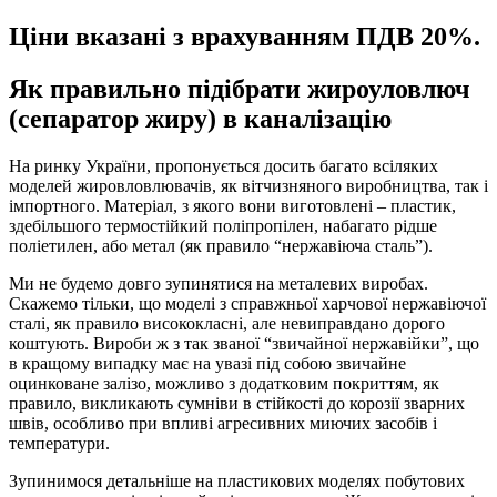
Ціни вказані з врахуванням ПДВ 20%.
Як правильно підібрати жироуловлюч
(сепаратор жиру) в каналізацію
На ринку України, пропонується досить багато всіляких
моделей жировловлювачів, як вітчизняного виробництва, так і
імпортного. Матеріал, з якого вони виготовлені – пластик,
здебільшого термостійкий поліпропілен, набагато рідше
поліетилен, або метал (як правило “нержавіюча сталь”).
Ми не будемо довго зупинятися на металевих виробах.
Скажемо тільки, що моделі з справжньої харчової нержавіючої
сталі, як правило висококласні, але невиправдано дорого
коштують. Вироби ж з так званої “звичайної нержавійки”, що
в кращому випадку має на увазі під собою звичайне
оцинковане залізо, можливо з додатковим покриттям, як
правило, викликають сумніви в стійкості до корозії зварних
швів, особливо при впливі агресивних миючих засобів і
температури.
Зупинимося детальніше на пластикових моделях побутових