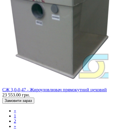
CЖ 3,0-0,47 - Жироуловлювач прямокутний цеховий
23 553.00 грн.
Замовити зараз
«
1
2
»