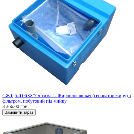
СЖ 0,5-0,06 Ф “Оптима” - Жировловлювач (сепаратор жиру) з
фільтром, побутовий під мийку
3 366.00 грн.
Замовити зараз