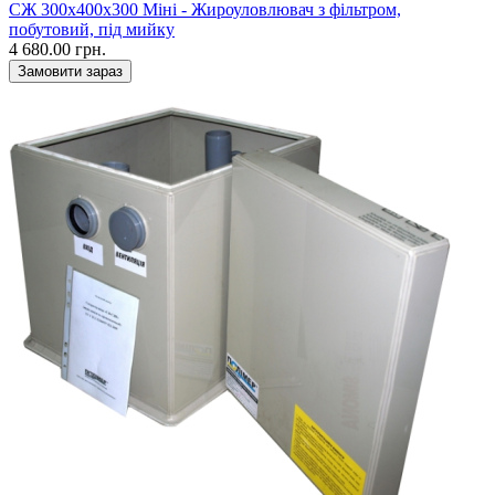
CЖ 300х400х300 Міні - Жироуловлювач з фільтром,
побутовий, під мийку
4 680.00 грн.
Замовити зараз