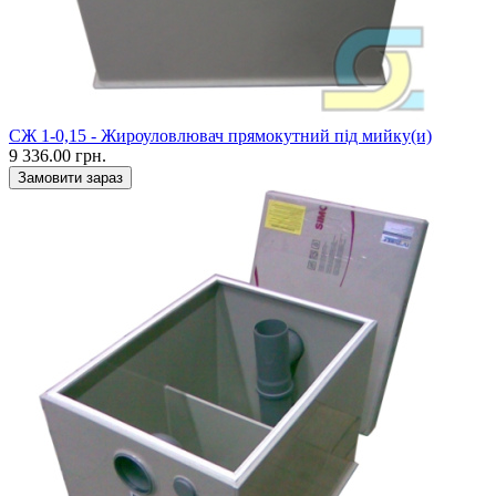
CЖ 1-0,15 - Жироуловлювач прямокутний під мийку(и)
9 336.00 грн.
Замовити зараз