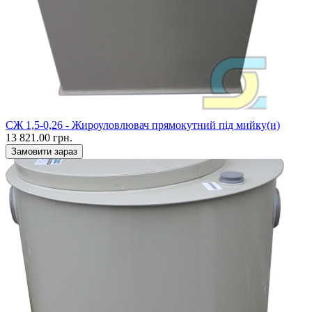
CЖ 1,5-0,26 - Жироуловлювач прямокутний під мийку(и)
13 821.00 грн.
Замовити зараз