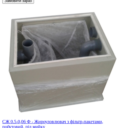
Замовити зараз
CЖ 0.5-0,06 Ф - Жироуловлювач з фільтр-пакетами,
побутовий, під мийку