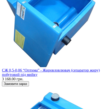
СЖ 0,5-0,06 “Оптима” - Жировловлювач (сепаратор жиру)
побутовий під мийку
3 168.00 грн.
Замовити зараз