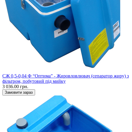
СЖ 0,5-0,04 Ф “Оптима” - Жировловлювач (сепаратор жиру) з
фільтром, побутовий під мийку
3 036.00 грн.
Замовити зараз