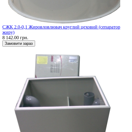
СЖК 2.0-0,1 Жировловлювач круглий цеховий (сепаратор
жиру)
8 142.00 грн.
Замовити зараз