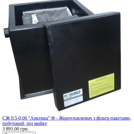
CЖ 0.5-0,06 "Арктика" Ф - Жироуловлювач з фільтр-пакетами,
побутовий, під мийку
3 891.00 грн.