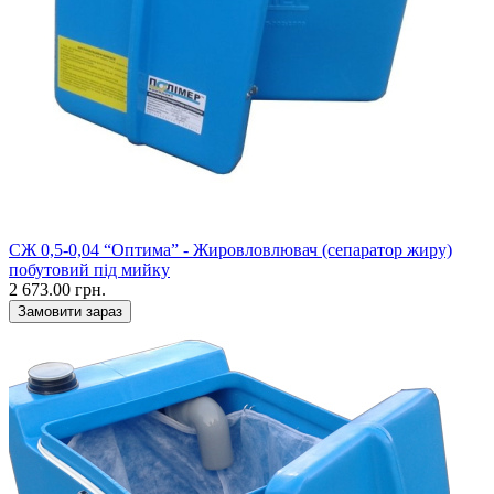
СЖ 0,5-0,04 “Оптима” - Жировловлювач (сепаратор жиру)
побутовий під мийку
2 673.00 грн.
Замовити зараз