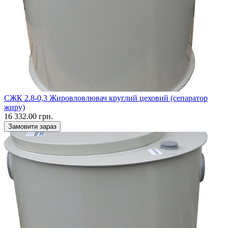
СЖК 2.8-0,3 Жировловлювач круглий цеховий (сепаратор
жиру)
16 332.00 грн.
Замовити зараз