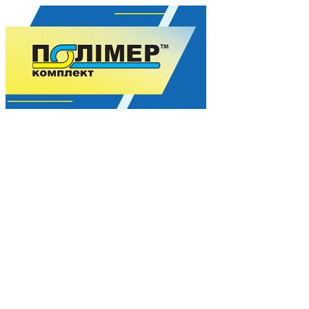
Гармония качества для Вашего процветания