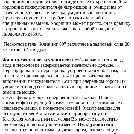
горловину пескоуловителя, проходит через закрепленный на
горловине пескоуловителя фильтр-мешок и, очищенная от
взвешенных веществ и мусора, уходит в канализацию.
Процедура проста и не требует никаких усилий и
специальных навыков. Уборщица может просто, сняв крышку
с горловины, слить ведро также как в любой поддон и
продолжать работу.
Пескоуловитель "Клининг 60" расчитан на залповый слив 20-
35 литров (2-3 ведра).
Фильтр-мешок пескоуловителя
необходимо менять, когда
вода в песколовке задерживается значительно-дольше.
Перфорированная перегородка устроена таким образом, что
позволяет производить слив даже при значительном
заполнении пескоуловителя. Если при очередном сбросе Вы
увидели что вода осталась стоять в горловине – значит пора
заменить мешок.
Смена фильтр-мешка совершенно не-сложная. Просто
снимите фиксирующий хомут с горловины пескоуловителя,
извлеките мешок и поместите новый! Фильтр-мешки для
пескоуловителя Вы также можете приобрести у нас.
Благодаря компактным размерам Вы можете разместить
песколовку в любом удобном месте.
Пескоуловители
оснащаются поворотным гидрозатвором, исключающим