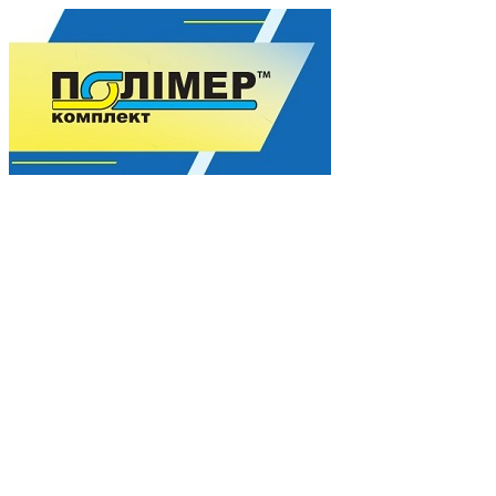
Гармония качества для Вашего процветания