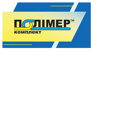
Гармония качества для Вашего процветания