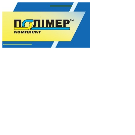
Гармония качества для Вашего процветания