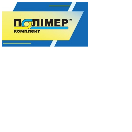
Гармония качества для Вашего процветания